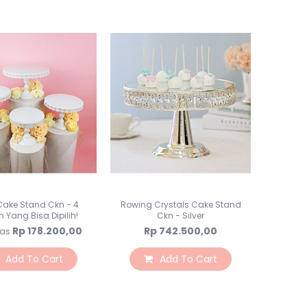
Rumput / Pagar / Bata
Vas Bunga
Preserved Flower
Botol Jar
Perlengkapan Florist
Kepala Bunga
Backdrops
Backdrop
Tiang Backdrop
Flower Wall
Lampu LED
Tirai Curtain
Cake Stand Ckn - 4
Rowing Crystals Cake Stand
 Yang Bisa Dipilih!
Ckn - Silver
Alat Saji
Rp 178.200,00
Rp 742.500,00
 as
Peralatan Makan
Alat Makan
Add To Cart
Add To Cart
Alat Makan Kertas
Cake Stand
Napkin