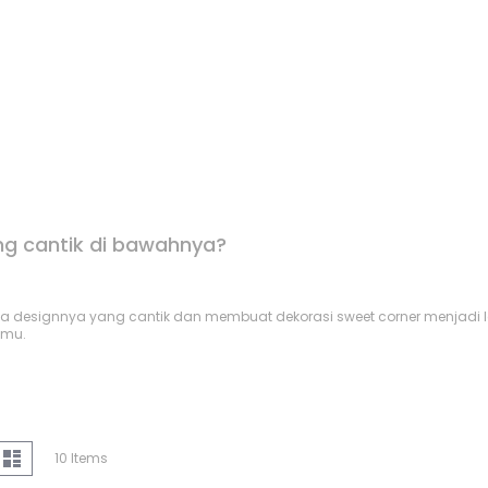
ng cantik di bawahnya?
ena designnya yang cantik dan membuat dekorasi sweet corner menjad
 mu.
iew
d
List
10
Items
s