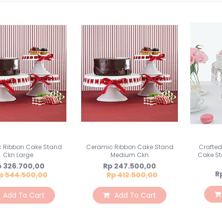
 Ribbon Cake Stand
Ceramic Ribbon Cake Stand
Crafted
Ckn Large
Medium Ckn
Cake St
ecial
Special
 326.700,00
Rp 247.500,00
ce
Price
R
p 544.500,00
Rp 412.500,00
Add To Cart
Add To Cart