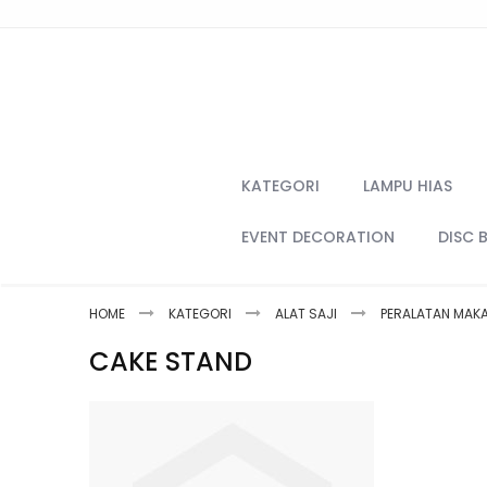
Skip
to
Content
KATEGORI
LAMPU HIAS
EVENT DECORATION
DISC 
HOME
KATEGORI
ALAT SAJI
PERALATAN MAK
CAKE STAND