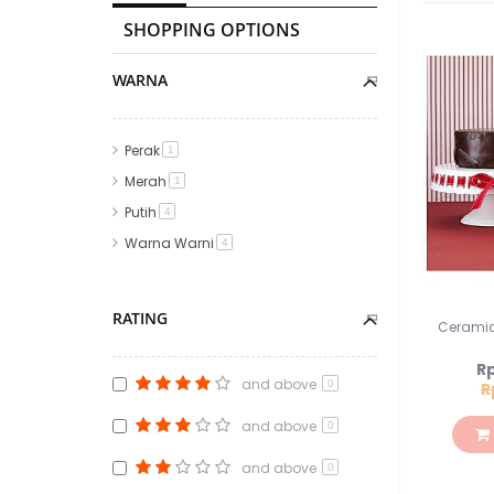
SHOPPING OPTIONS
WARNA
Perak
item
1
Merah
item
1
Putih
item
4
Warna Warni
item
4
RATING
Ceramic
Sp
Rp
Pri
and above
0
R
and above
0
and above
0