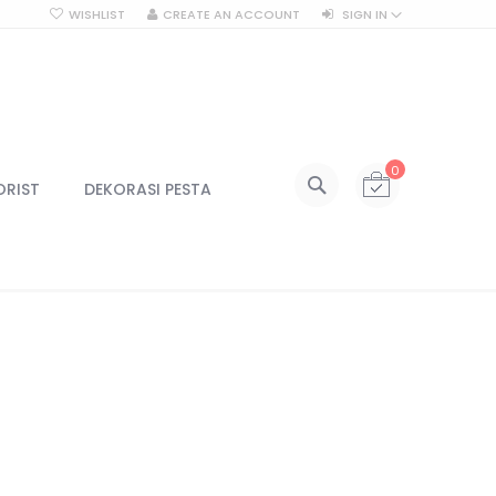
WISHLIST
CREATE AN ACCOUNT
SIGN IN
SEARCH
My Cart
0
All Categories
ORIST
DEKORASI PESTA
ALL CATEGORIES
Kategori
Centerpiece
Centerpiece Vas
Centerpiece Tinggi
Lilin & Tempat Lilin
Jar Kaca
Kotak Kaca
Lampu
Lampu Gantung