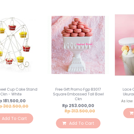
Wheel Cup Cake Stand
Free Gift Promo Fgp B3017
Lace 
Ckn - White
Square Embossed Tall Bowl
Ukuran
Ckn
ecial
p 181.500,00
As low
ice
Special
Rp 253.000,00
p 302.500,00
Price
Rp 313.500,00
Add To Cart
Add To Cart