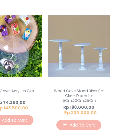
Cover Acrylics Ckn
Wood Cake Stand 3Pcs Set
Ckn - Diameter
15Cm,20Cm,25Cm
pecial
p 74.250,00
ice
Special
Rp 198.000,00
p 148.500,00
Price
Rp 330.000,00
Add To Cart
Add To Cart