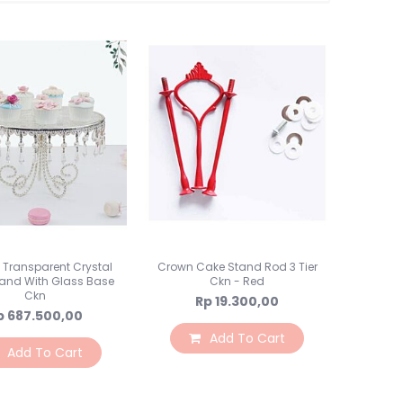
Direction
Toples Plastik
Lilin Ultah & Napkin
Nomor Meja
PomPom & Banner
Papan Tulis & WallStick
Souvenir
Kemasan Souvenir
Souvenir Ultah
Souvenir Wedding
Bunga & Tanaman
Bunga Plastik
Bunga LED
 Transparent Crystal
Crown Cake Stand Rod 3 Tier
and With Glass Base
Ckn - Red
Bunga Kering
Ckn
Rp 19.300,00
Bunga Besar
p 687.500,00
Bunga & Daun Emas/Si
Add To Cart
Add To Cart
Bunga & Daun Rambat
Daun Plastik
Craft Bunga Kertas