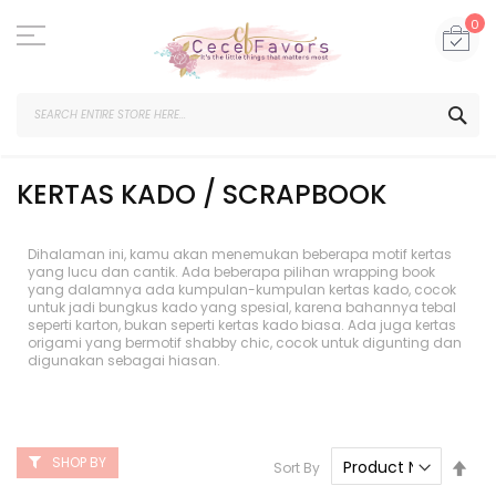
Skip
to
My
0
Content
SEA
KERTAS KADO / SCRAPBOOK
Dihalaman ini, kamu akan menemukan beberapa motif kertas
yang lucu dan cantik. Ada beberapa pilihan wrapping book
yang dalamnya ada kumpulan-kumpulan kertas kado, cocok
untuk jadi bungkus kado yang spesial, karena bahannya tebal
seperti karton, bukan seperti kertas kado biasa. Ada juga kertas
origami yang bermotif shabby chic, cocok untuk digunting dan
digunakan sebagai hiasan.
SHOP BY
Set
Sort By
Des