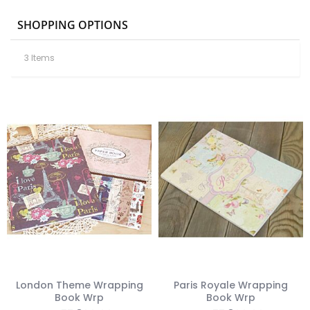
Dire
SHOPPING OPTIONS
3
Items
London Theme Wrapping
Paris Royale Wrapping
Book Wrp
Book Wrp