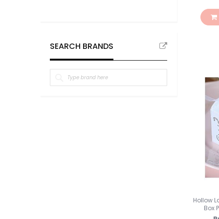
SEARCH BRANDS
Hollow L
Box P
R