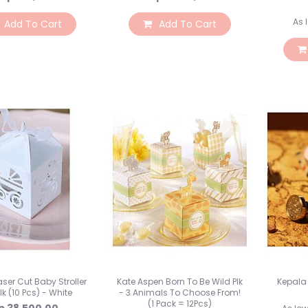
As 
Add To Cart
Add To Cart
aser Cut Baby Stroller
Kate Aspen Born To Be Wild Plk
Kepala
lk (10 Pcs) - White
- 3 Animals To Choose From!
(1 Pack = 12Pcs)
p 38.500,00