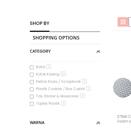
V
Gri
SHOP BY
a
SHOPPING OPTIONS
CATEGORY
Botol
1
Kotak Kaleng
11
Kertas Kado / Scrapbook
3
Plastik Cookies / Box Coklat
7
Tali, Sticker & Aksesories
4
Toples Plastik
2
275Ml C
Foam Li
WARNA