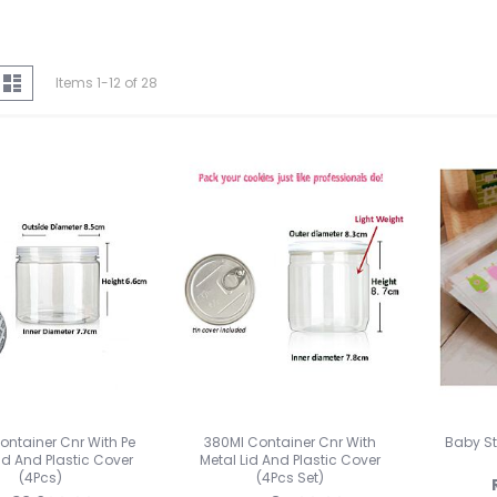
iew
d
List
Items
1
-
12
of
28
s
ontainer Cnr With Pe
380Ml Container Cnr With
Baby Str
d And Plastic Cover
Metal Lid And Plastic Cover
(4Pcs)
(4Pcs Set)