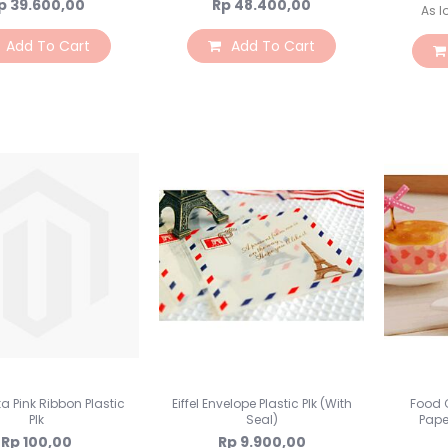
p 39.600,00
Rp 48.400,00
As l
Add To Cart
Add To Cart
ka Pink Ribbon Plastic
Eiffel Envelope Plastic Plk (With
Food 
Plk
Seal)
Pape
Rp 100,00
Rp 9.900,00