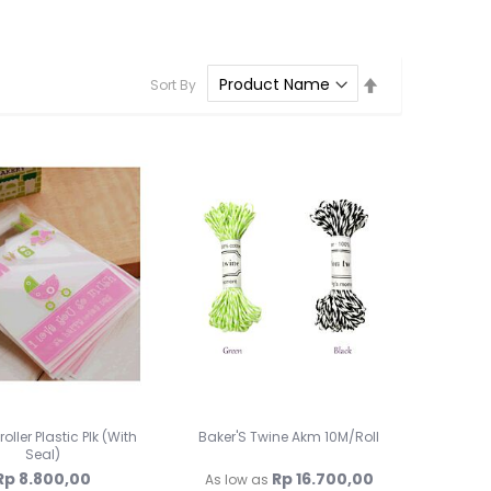
Lampu Hias LED
Lampu Standing
Lampu Meja
Set
Sort By
Descending
Sparepart Crystal
Direction
Perlengkapan Pesta
Alat Bantu Dekorasi
Balon & Balon Stand
Bingkai Foto
Crystal Beads & Bunga
Hiasan Kue & Cupcake
Cetakan Kue
Kertas Cupcake
Kemasan & Aksesories
Botol
Kotak Kaleng
Kertas Kado / Scrapb
oller Plastic Plk (With
Baker'S Twine Akm 10M/Roll
Seal)
Plastik Cookies / Box 
Rp 8.800,00
Rp 16.700,00
As low as
Tali, Sticker & Aksesori