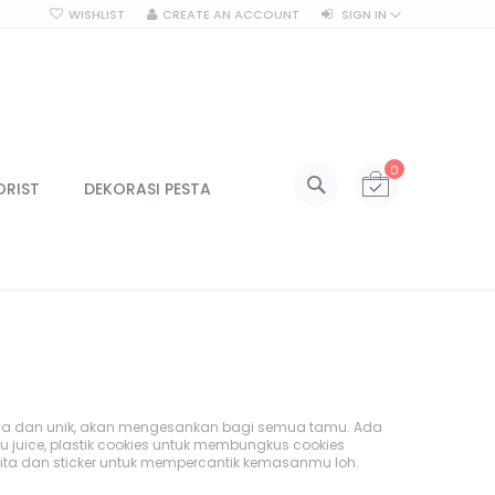
WISHLIST
CREATE AN ACCOUNT
SIGN IN
SEARCH
My Cart
0
All Categories
ORIST
DEKORASI PESTA
ALL CATEGORIES
Kategori
Centerpiece
Centerpiece Vas
Centerpiece Tinggi
Lilin & Tempat Lilin
Jar Kaca
ya dan unik, akan mengesankan bagi semua tamu. Ada
Kotak Kaca
au juice, plastik cookies untuk membungkus cookies
Lampu
 pita dan sticker untuk mempercantik kemasanmu loh.
Lampu Gantung