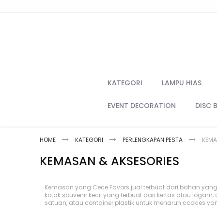
Skip
to
Content
KATEGORI
LAMPU HIAS
EVENT DECORATION
DISC 
HOME
KATEGORI
PERLENGKAPAN PESTA
KEMA
KEMASAN & AKSESORIES
Kemasan yang Cece Favors jual terbuat dari bahan ya
kotak souvenir kecil yang terbuat dari kertas atau logam
satuan, atau container plastik untuk menaruh cookies ya