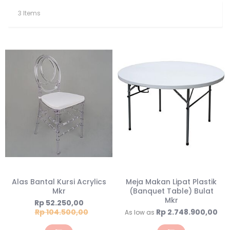
3
Items
Alas Bantal Kursi Acrylics
Meja Makan Lipat Plastik
Mkr
(Banquet Table) Bulat
Mkr
Special
Rp 52.250,00
Price
Rp 104.500,00
Rp 2.748.900,00
As low as