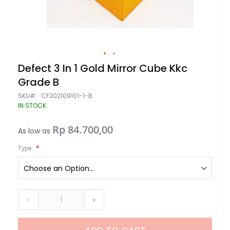
Skip
Defect 3 In 1 Gold Mirror Cube Kkc
to
Grade B
the
beginning
SKU
CF202109101-1-B
of
IN STOCK
the
images
gallery
Rp 84.700,00
As low as
Type
-
+